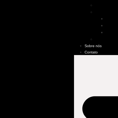
Marketing L
Processo C
Autom
CRM
Estrat
Tendências 
Sobre nós
Contato