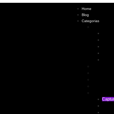
Home
Blog
Categorias
Anúncios On
Googl
Youtu
Faceb
Instag
Tik To
Atendimento
Cases de S
Criação de 
Dicas para
Funil de Ve
Captur
Conver
Nutriç