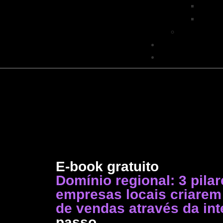
CRM
Estrat
Tendências 
Sobre nós
Contato
E-book gratuito
Domínio regional: 3 pila
empresas locais criarem
de vendas através da int
passo.