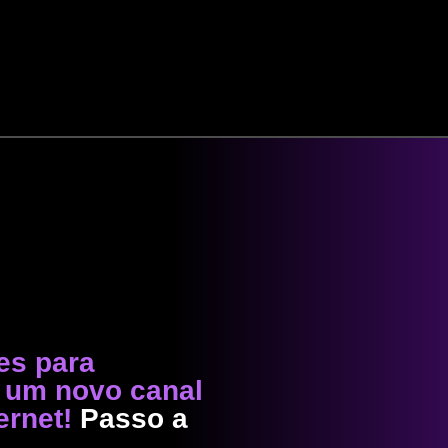
égias de vendas
Digitais
res para
 um novo canal
ernet!
Passo a